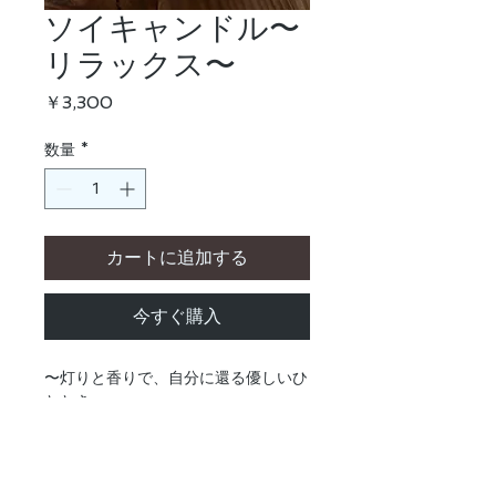
ソイキャンドル〜
リラックス〜
価
￥3,300
格
数量
*
カートに追加する
今すぐ購入
〜灯りと香りで、自分に還る優しいひ
ととき〜
ゼラニウムの優しい香りのアロマキャ
ンドル。
天然のソイワックス（大豆由来）から