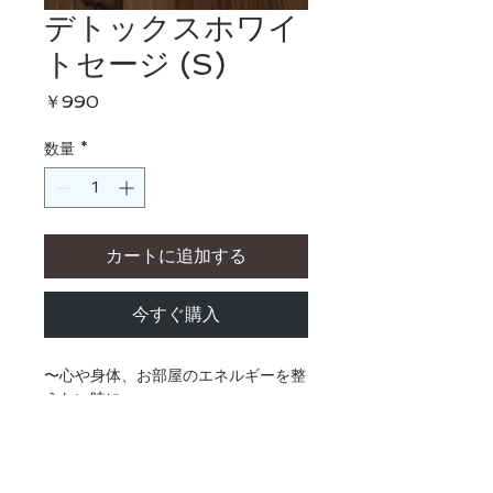
デトックスホワイ
トセージ (S)
価
￥990
格
数量
*
カートに追加する
今すぐ購入
〜心や身体、お部屋のエネルギーを整
えたい時に〜
カリフォルニアの自然で育った良質な
ホワイトセージをお届けします。
お掃除のあとや