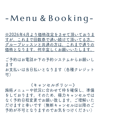
-Menu＆Booking-
※2026年4月より価格改定をさせて頂いておりま
すが、これまで回数券で通い続けて頂いてる方、
グループレッスンと共通の方は、これまで通りの
価格となります。何卒宜しくお願いいたします。
ご予約はお電話か下の予約システムからお願いし
ます
​お支払いは当日払いとなります
（各種クレジット
可）
《キャンセルポリシー》
施術メニューや状況に合わせて枠を確保し、
準備
をしております。そのため、
極力キャンセルでは
なく予約日程変更でお願い致します。
ご理解いた
だけますと幸いです
​（無断キャンセルは以降のご
予約が不可となります
​のでお気をつけください
）