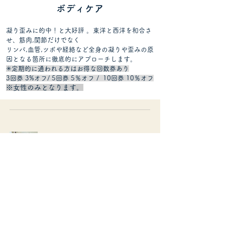
ボディケア
凝り歪みに的中！と大好評 。東洋と西洋を和合さ
せ、筋肉,関節だけでなく
リンパ,血管,ツボや経絡など全身の凝りや歪みの原
因となる箇所に徹底的にアプローチします
​。​
✳︎定期的に通われる方は​お得な回数券あり
3回券 3%オフ/ 5回券 5％オフ / 10回券 10％オフ
※女性のみとなります。
ほぐし整体ケア60分
1時間
9,900
￥9,900
円
ご予約