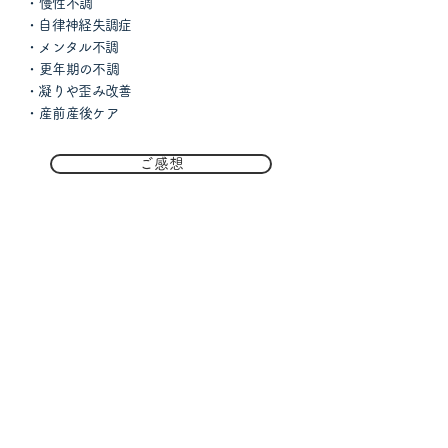
​・
慢性
不調
・自律神経失調症
・メンタル不調
​・更年期の不調
・凝りや歪み改善
​・産前産後ケア
ご感想