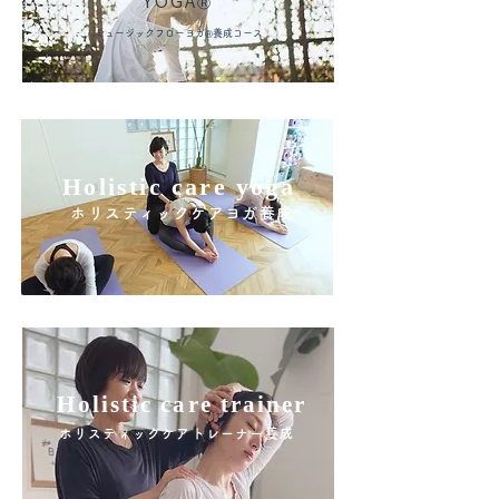
YOGA
Ⓡ
​ミュージックフローヨガ
養成コース
Ⓡ
Holistic care
yoga
ホリスティックケアヨガ養成
Holistic care
trainer
ホリスティックケアトレーナー養成