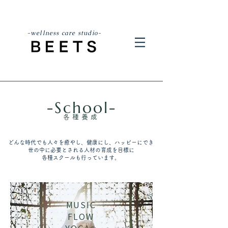
-wellness care studio-
-School-
各種養成
どんな時代でも
人々を癒やし、健康にし、ハッピーにでき
世の中に必要とされる人材の育成を目標に
各種スクールも行っています。
MUSIC
FLOW