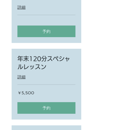
詳細
予約
年末120分スペシャ
ルレッスン
詳細
5,500
￥5,500
円
予約