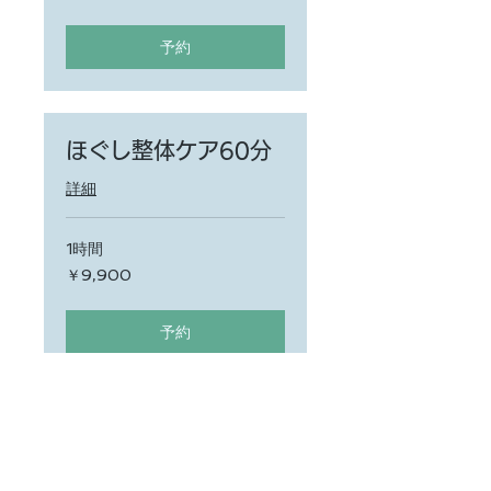
予約
ほぐし整体ケア60分
詳細
1時間
9,900
￥9,900
円
予約
回数券をお持ちの方の
ご予約