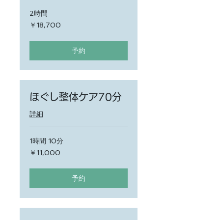
2時間
18,700
￥18,700
円
予約
ほぐし整体ケア70分
詳細
1時間 10分
11,000
￥11,000
円
予約