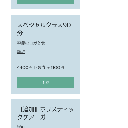
スペシャルクラス90
分
季節のヨガと食
詳細
4400
4400円 回数券:＋1100円
円
回
数
券:
予約
＋
1100
円
【追加】ホリスティッ
クケアヨガ
詳細