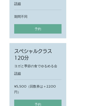
詳細
期間不同
予約
スペシャルクラス
120分
ヨガと季節の食でゆるめる会
詳細
¥5,500（回
¥5,500（回数券は＋2200
数
円）
券
は
＋
2200
予約
円）