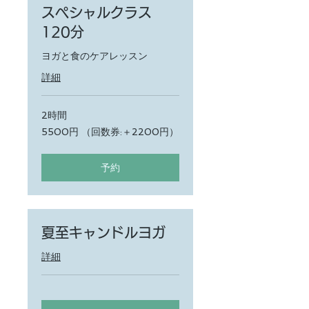
スペシャルクラス
120分
ヨガと食のケアレッスン
詳細
2時間
5500
5500円 （回数券:＋2200円）
円
（回
数
券:
予約
＋
2200
円）
夏至キャンドルヨガ
詳細