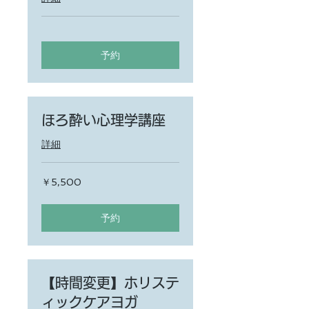
予約
ほろ酔い心理学講座
詳細
5,500
￥5,500
円
予約
【時間変更】ホリステ
ィックケアヨガ